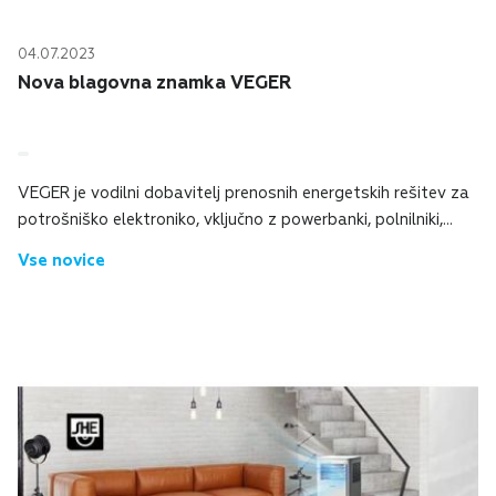
04.07.2023
Nova blagovna znamka VEGER
VEGER je vodilni dobavitelj prenosnih energetskih rešitev za
potrošniško elektroniko, vključno z powerbanki, polnilniki,
kabli in drugimi dodatki.Znani so predvsem po inovativnih,
Vse novice
zanesljivih, cenovno...