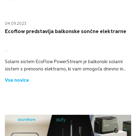
04.09.2023
Ecoflow predstavlja balkonske sončne elektrarne
Solarni sistem EcoFlow PowerStream je balkonski solarni
sistem s prenosno elektrarno, ki vam omogoča dnevno in
nočno uporabo sončne energije ter znižanje računov za
Vse novice
energijo. EcoFlow Smart Plug in apl...