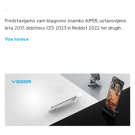
Predstavljamo vam blagovno znamko AIPER, ustanovljeno
leta 2017, dobitnico CES 2023 in Reddot 2022 ter drugih
nagrad.Specializirana je za inovativne rešitve na področju
Vse novice
čiščenja ter vzdrževanja bazeno...