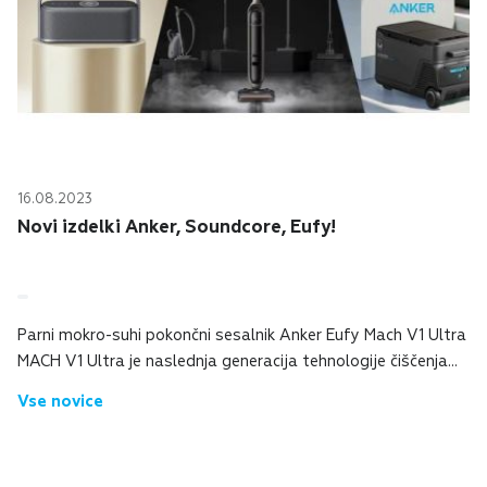
16.08.2023
Novi izdelki Anker, Soundcore, Eufy!
Parni mokro-suhi pokončni sesalnik Anker Eufy Mach V1 Ultra
MACH V1 Ultra je naslednja generacija tehnologije čiščenja
tal, ki zagotavlja stalen pretok segrete pare za takojšnje
Vse novice
brisanje trdovratnih m...