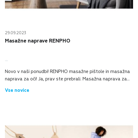
29.09.2023
Masažne naprave RENPHO
Novo v naši ponudbi! RENPHO masažne pištole in masažna
naprava za oči! Ja, prav ste prebrali. Masažna naprava za
oči. Zagotavlja popolnoma novo izkušnjo pri masiranju! Nova
Vse novice
generacija Eyeris 2 podjetj...