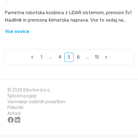
Pametna robotska kosilnica z LiDAR sistemom, prenosni 3v1
hladilnik in prenosna klimatska naprava. Vse to sedaj na
voljo preko našega B2B. Na kratko predstavljeni spodaj:
Vse novice
EcoFlow BLADE pametna robotsk...
1
...
4
5
6
...
15
© 2026 Elkotex d.o.o.
Splošni pogoji
Varovanje osebnih podatkov
Piškotki
Avtorji