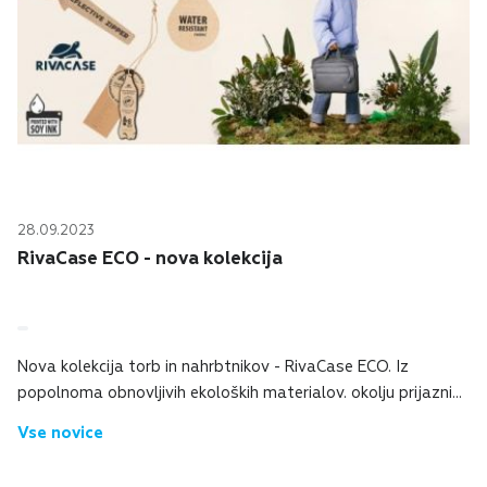
28.09.2023
RivaCase ECO - nova kolekcija
Nova kolekcija torb in nahrbtnikov - RivaCase ECO. Iz
popolnoma obnovljivih ekoloških materialov. okolju prijazni
materiali črnilo na osnovi soje pri tisku embalaže 100%
Vse novice
okolju prijazen kraft papir em...