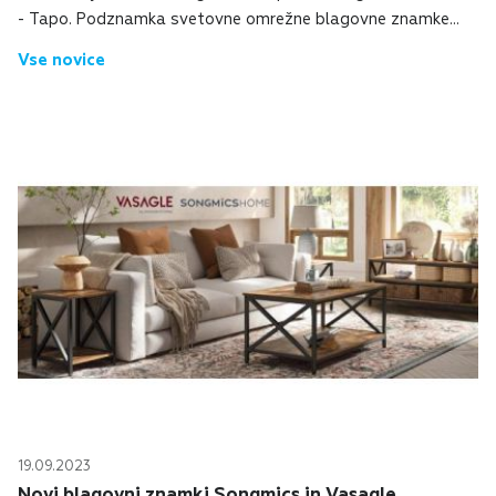
- Tapo. Podznamka svetovne omrežne blagovne znamke
TP-Link ponuja napredne, tehnološko dodelane in estetske
Vse novice
smart-home izdelke. Med drugim tudi: p...
19.09.2023
Novi blagovni znamki Songmics in Vasagle