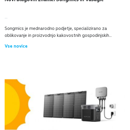
Songmics je mednarodno podjetje, specializirano za
oblikovanje in proizvodnjo kakovostnih gospodinjskih
izdelkov, ki izboljšujejo organizacijo in udobje doma.Njihova
Vse novice
ponudba vključuje številne izdelke...