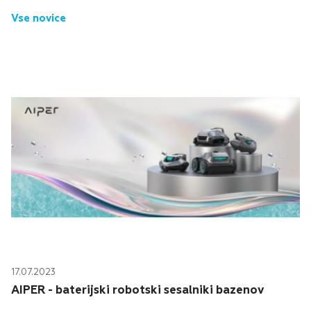
novice v zvezi z oddelkom Intel NUC in prihodnostjo
Vse novice
blagovne znamke NUC. Kot pooblaščen...
17.07.2023
AIPER - baterijski robotski sesalniki bazenov