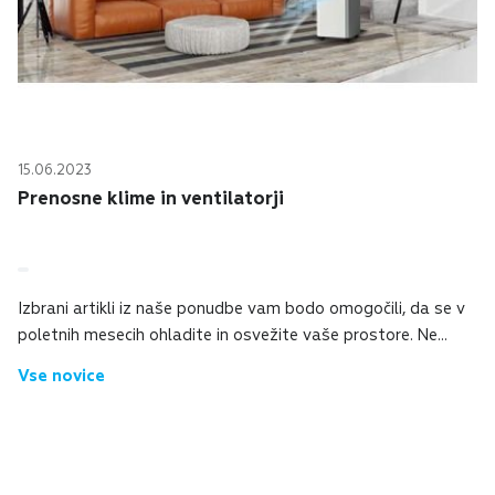
15.06.2023
Prenosne klime in ventilatorji
Izbrani artikli iz naše ponudbe vam bodo omogočili, da se v
poletnih mesecih ohladite in osvežite vaše prostore. Ne
čakajte na vročinski val, takrat bodo vsi pošli. Naročite jih že
Vse novice
danes! Prenosne kli...