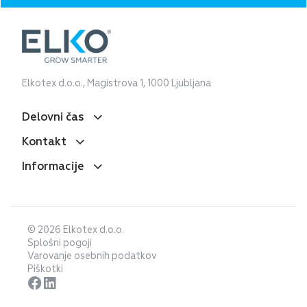
Elkotex d.o.o., Magistrova 1, 1000 Ljubljana
Delovni čas
Kontakt
Ponedeljek-četrtek:
8:00 - 16:00
Informacije
Prodaja:
+386 1 583 79 10
prodaja@elkotex.si
Petek:
Splošni pogoji
8:00 - 15:00
Servis in reklamacije:
+386 1 583 79 17
Varovanje osebnih podatkov
servis@elkotex.si
© 2026 Elkotex d.o.o.
Splošni pogoji
Piškotki
Varovanje osebnih podatkov
Garancijski pogoji za končne kupce
Piškotki
PDF navodila za uporabo za končne kupce