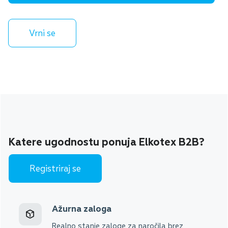
Vrni se
Katere ugodnostu ponuja Elkotex B2B?
Registriraj se
Ažurna zaloga
Realno stanje zaloge za naročila brez