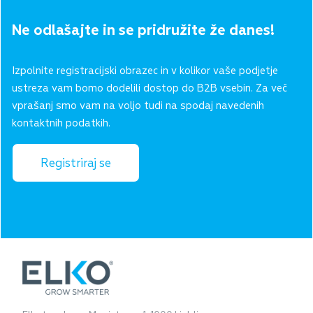
Ne odlašajte in se pridružite že danes!
Izpolnite registracijski obrazec in v kolikor vaše podjetje
ustreza vam bomo dodelili dostop do B2B vsebin. Za več
vprašanj smo vam na voljo tudi na spodaj navedenih
kontaktnih podatkih.
Registriraj se