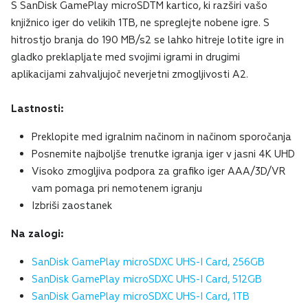
S SanDisk GamePlay microSDTM kartico, ki razširi vašo
knjižnico iger do velikih 1TB, ne spreglejte nobene igre. S
hitrostjo branja do 190 MB/s2 se lahko hitreje lotite igre in
gladko preklapljate med svojimi igrami in drugimi
aplikacijami zahvaljujoč neverjetni zmogljivosti A2.
Lastnosti:
Preklopite med igralnim načinom in načinom sporočanja
Posnemite najboljše trenutke igranja iger v jasni 4K UHD
Visoko zmogljiva podpora za grafiko iger AAA/3D/VR
vam pomaga pri nemotenem igranju
Izbriši zaostanek
Na zalogi:
SanDisk GamePlay microSDXC UHS-I Card, 256GB
SanDisk GamePlay microSDXC UHS-I Card, 512GB
SanDisk GamePlay microSDXC UHS-I Card, 1TB